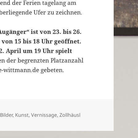
rend der Ferien tagelang am
berliegende Ufer zu zeichnen.
ugänger“ ist von 23. bis 26.
s von 15 bis 18 Uhr geöffnet.
. April um 19 Uhr spielt
gen der begrenzten Platzanzahl
-wittmann.de gebeten.
r
,
Bilder
,
Kunst
,
Vernissage
,
Zollhäusl