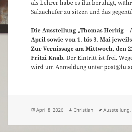
als Lehrer habe es ihn beruhigt, wäh
Salzachufer zu sitzen und das gegenü
Die Ausstellung „Thomas Herbig – A
April sowie von 1. bis 3. Mai jeweil
Zur Vernissage am Mittwoch, den 22
Fritzi Knab.
Der Eintritt ist frei. We
wird um Anmeldung unter post@luise
Veröffentlicht
Autor
Schlagwörte
April 8, 2026
Christian
Ausstellung
am